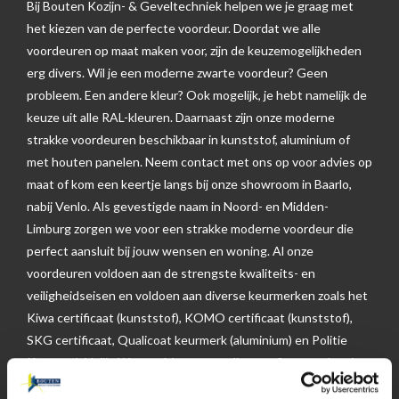
Bij Bouten Kozijn- & Geveltechniek helpen we je graag met
het kiezen van de perfecte voordeur. Doordat we alle
voordeuren op maat maken voor, zijn de keuzemogelijkheden
erg divers. Wil je een moderne zwarte voordeur? Geen
probleem. Een andere kleur? Ook mogelijk, je hebt namelijk de
keuze uit alle RAL-kleuren. Daarnaast zijn onze moderne
strakke voordeuren beschikbaar in kunststof, aluminium of
met houten panelen. Neem contact met ons op voor advies op
maat of kom een keertje langs bij onze showroom in Baarlo,
nabij Venlo. Als gevestigde naam in Noord- en Midden-
Limburg zorgen we voor een strakke moderne voordeur die
perfect aansluit bij jouw wensen en woning. Al onze
voordeuren voldoen aan de strengste kwaliteits- en
veiligheidseisen en voldoen aan diverse keurmerken zoals het
Kiwa certificaat (kunststof), KOMO certificaat (kunststof),
SKG certificaat, Qualicoat keurmerk (aluminium) en Politie
Keurmerk Veilig Wonen. Met onze online configurator kun je
ook eenvoudig je eigen voordeur op maat ontwerpen en alle