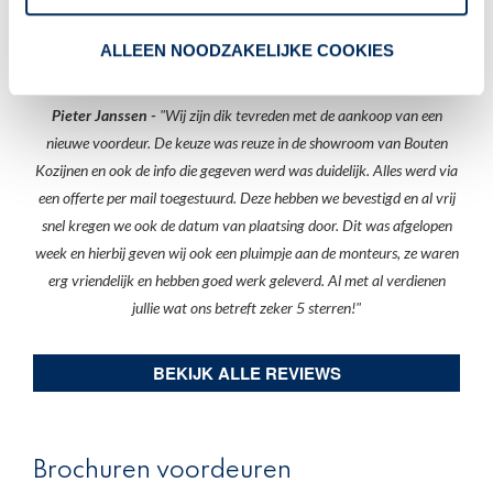
ons op vakbekwame wijze een nieuwe voordeur geplaatst. Aardige
jongens, die proper werkte, de afwerking laat niets te wensen over.
ALLEEN NOODZAKELIJKE COOKIES
alles ziet er geweldig uit we zijn zeer tevreden.
"
Pieter Janssen -
"Wij zijn dik tevreden met de aankoop van een
nieuwe voordeur. De keuze was reuze in de showroom van Bouten
Kozijnen en ook de info die gegeven werd was duidelijk. Alles werd via
een offerte per mail toegestuurd. Deze hebben we bevestigd en al vrij
snel kregen we ook de datum van plaatsing door. Dit was afgelopen
week en hierbij geven wij ook een pluimpje aan de monteurs, ze waren
erg vriendelijk en hebben goed werk geleverd. Al met al verdienen
jullie wat ons betreft zeker 5 sterren!
"
BEKIJK ALLE REVIEWS
Brochuren voordeuren