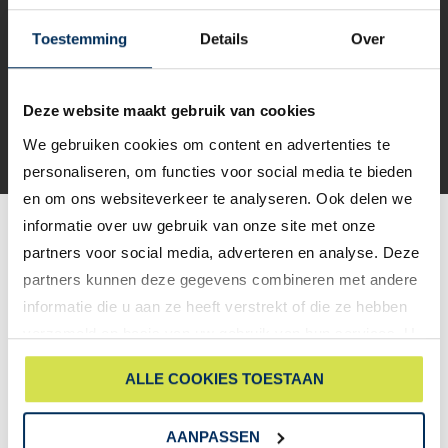
mogelijkheden ontdekken. Probeer het nu zelf en ontvang
een vrijblijvende offerte op maat.
Toestemming
Details
Over
CONTACT
Deze website maakt gebruik van cookies
VOORDEUR ONTWERPEN
We gebruiken cookies om content en advertenties te
personaliseren, om functies voor social media te bieden
en om ons websiteverkeer te analyseren. Ook delen we
informatie over uw gebruik van onze site met onze
Wat zeggen onze klanten over ons?
partners voor social media, adverteren en analyse. Deze
Anita Brueren -
"Wij hebben een voordeur bij firma Bouten besteld.
partners kunnen deze gegevens combineren met andere
Deze kon al 2 weken eerder dan de afspraak geplaatst worden. Super!
informatie die u aan ze heeft verstrekt of die ze hebben
De monteurs waren vriendelijk en werkten netjes. Wij zijn heel
verzameld op basis van uw gebruik van hun services. U
tevreden met onze aankoop en bevelen firma Bouten zemer aan! Top
gaat akkoord met onze cookies als u onze website blijft
contact gehad"
ALLE COOKIES TOESTAAN
gebruiken.
Martien van Dijk -
"Scott en Jason van Bouten kozijnen hebben bij
AANPASSEN