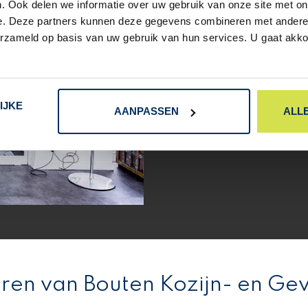
. Ook delen we informatie over uw gebruik van onze site met on
schuifvariant
, wij leveren all
e. Deze partners kunnen deze gegevens combineren met andere i
Noord-Brabant. Kunststof bin
erzameld op basis van uw gebruik van hun services. U gaat akk
naadloos in zowel moderne als 
vakmanschap en KOMO-gecertif
perfect aansluit op jouw wonin
IJKE
AANPASSEN
ALL
MEER INFO?
GRATIS
ren van Bouten Kozijn- en Gev