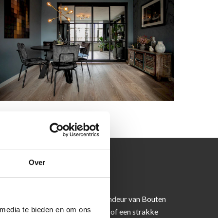
Over
nendeur
tstraling met een kunststof binnendeur van Bouten
 media te bieden en om ons
 nu kiest voor een deur met kozijn of een strakke