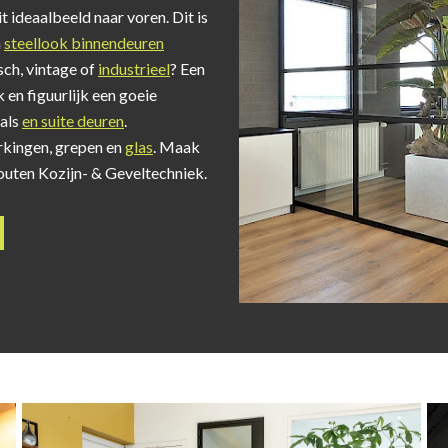
t ideaalbeeld naar voren. Dit is
n
steellook binnendeuren
isch, vintage of
industrieel
? Een
jk en figuurlijk een goeie
 als
en suite deuren
.
rkingen, grepen en
glas
. Maak
outen Kozijn- & Geveltechniek.