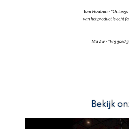
Tom Houben -
"Onlangs 
van het product is echt f
Ma Zw -
"
Erg goed g
Bekijk o