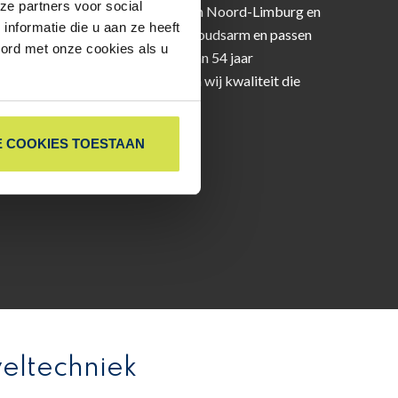
ze partners voor social
es volledig op maat voor woningen in Noord-Limburg en
nformatie die u aan ze heeft
nendeuren zijn duurzaam, onderhoudsarm en passen
oord met onze cookies als u
klassieke interieurs. Met meer dan 54 jaar
iceerde producten garanderen wij kwaliteit die
g.
E COOKIES TOESTAAN
 ADVIESGESPREK?
eltechniek