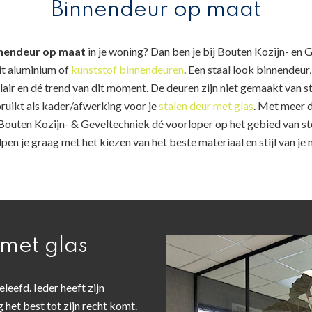
Binnendeur op maat
nendeur op maat
in je woning? Dan ben je bij Bouten Kozijn- en 
it aluminium of
kunststof binnendeuren
. Een staal look binnendeur
ulair en dé trend van dit moment. De deuren zijn niet gemaakt van s
uikt als kader/afwerking voor je
stalen deur met glas
. Met meer d
 Bouten Kozijn- & Geveltechniek dé voorloper op het gebied van s
pen je graag met het kiezen van het beste materiaal en stijl van je
 met glas
leefd. Ieder heeft zijn
 het best tot zijn recht komt.