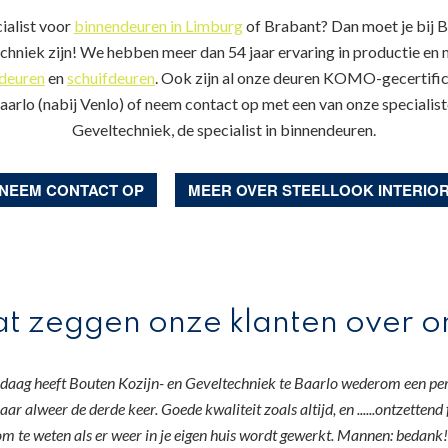
ialist voor
binnendeuren in Limburg
of Brabant? Dan moet je bij B
chniek zijn! We hebben meer dan 54 jaar ervaring in productie en
deuren
en
schuifdeuren
. Ook zijn al onze deuren KOMO-gecertific
arlo (nabij Venlo) of neem contact op met een van onze specialist
Geveltechniek, de specialist in binnendeuren.
NEEM CONTACT OP
MEER OVER STEELLOOK INTERIO
t zeggen onze klanten over o
daag heeft Bouten Kozijn- en Geveltechniek te Baarlo wederom een perf
aar alweer de derde keer. Goede kwaliteit zoals altijd, en ......ontzettend 
om te weten als er weer in je eigen huis wordt gewerkt. Mannen: bedank!