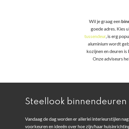
Wil je graag een
bin
goede adres. Kies u
tussendeur
, is erg pop
aluminium wordt gebr
kozijnen en deuren is
Onze adviseurs hel
Steellook binnendeuren
Vandaag de dag worden er allerlei interieurstijlen nage
voorkeuren en ideeën over hoe zijn/haar huisinrichting