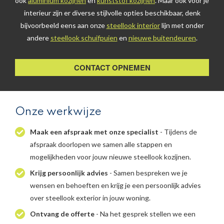
ook
aluminium kozijnen
en
kunststof kozijnen
. Maar ook voor je
interieur zijn er diverse stijlvolle opties beschikbaar, denk
bijvoorbeeld eens aan onze
steellook interior
lijn met onder
andere
steellook schuifpuien
en
nieuwe buitendeuren
.
CONTACT OPNEMEN
Onze werkwijze
Maak een afspraak met onze specialist
- Tijdens de
afspraak doorlopen we samen alle stappen en
mogelijkheden voor jouw nieuwe steellook kozijnen.
Krijg persoonlijk advies
- Samen bespreken we je
wensen en behoeften en krijg je een persoonlijk advies
over steellook exterior in jouw woning.
Ontvang de offerte
- Na het gesprek stellen we een