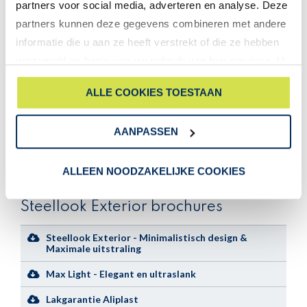
partners voor social media, adverteren en analyse. Deze
partners kunnen deze gegevens combineren met andere
Zijn steellook kozijnen
informatie die u aan ze heeft verstrekt of die ze hebben
onderhoudsvrij?
verzameld op basis van uw gebruik van hun services. U
Zijn steellook kozijnen duurzaam?
gaat akkoord met onze cookies als u onze website blijft
ALLE COOKIES TOESTAAN
gebruiken.
Wat is het werkgebied van Bouten
Kozijn- & Geveltechniek?
AANPASSEN
Wat kosten steellook kozijnen laten
plaatsen?
ALLEEN NOODZAKELIJKE COOKIES
Steellook Exterior brochures
Steellook Exterior - Minimalistisch design &
Maximale uitstraling
Max Light - Elegant en ultraslank
Lakgarantie Aliplast