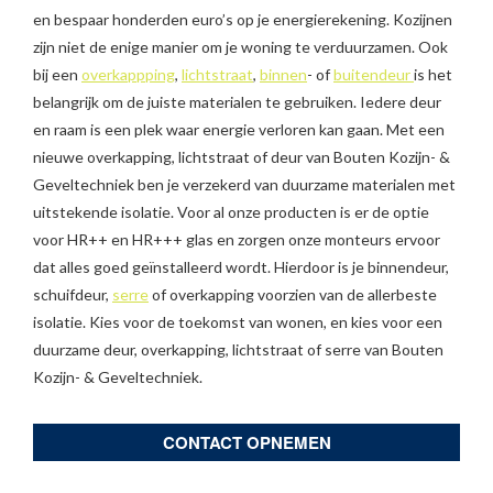
en bespaar honderden euro’s op je energierekening. Kozijnen
zijn niet de enige manier om je woning te verduurzamen. Ook
bij een
overkappping
,
lichtstraat
,
binnen
- of
buitendeur
is het
belangrijk om de juiste materialen te gebruiken. Iedere deur
en raam is een plek waar energie verloren kan gaan. Met een
nieuwe overkapping, lichtstraat of deur van Bouten Kozijn- &
Geveltechniek ben je verzekerd van duurzame materialen met
uitstekende isolatie. Voor al onze producten is er de optie
voor HR++ en HR+++ glas en zorgen onze monteurs ervoor
dat alles goed geïnstalleerd wordt. Hierdoor is je binnendeur,
schuifdeur,
serre
of overkapping voorzien van de allerbeste
isolatie. Kies voor de toekomst van wonen, en kies voor een
duurzame deur, overkapping, lichtstraat of serre van Bouten
Kozijn- & Geveltechniek.
CONTACT OPNEMEN