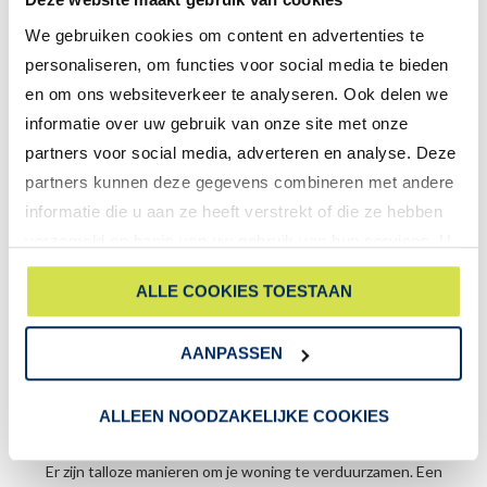
aanwezig tijdens open weekend
We gebruiken cookies om content en advertenties te
ikwileenstartershypotheek.nl is een onafhankelijke partij die
personaliseren, om functies voor social media te bieden
particulieren helpt bij het combineren van woningverbetering
en om ons websiteverkeer te analyseren. Ook delen we
met hun hypotheek. ikwileenstartershypotheek.nl is tijdens
informatie over uw gebruik van onze site met onze
het open weekend op 1 & 2 november aanwezig om je inzicht
partners voor social media, adverteren en analyse. Deze
je tegen in hoe je duurzame woningverbeteringen kunt
partners kunnen deze gegevens combineren met andere
financieren en welke subsidies daarbij beschikbaar zijn.
informatie die u aan ze heeft verstrekt of die ze hebben
verzameld op basis van uw gebruik van hun services. U
Dankzij deze samenwerking kunnen wij jou nog beter
gaat akkoord met onze cookies als u onze website blijft
begeleiden bij het realiseren van een duurzame woning.
ALLE COOKIES TOESTAAN
gebruiken.
Samen maken we verduurzamen betaalbaar en haalbaar!
AANPASSEN
Hoe begin je met het verduurzamen
ALLEEN NOODZAKELIJKE COOKIES
van je woning?
Er zijn talloze manieren om je woning te verduurzamen. Een