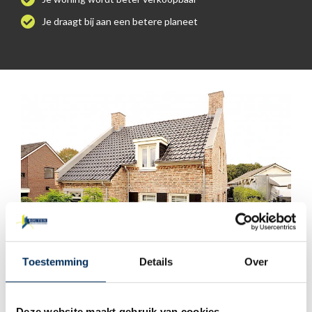
Je draagt bij aan een betere planeet
Toestemming
Details
Over
ikwileenstartershypotheek.nl
Deze website maakt gebruik van cookies