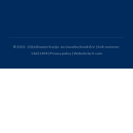
© 2020 - 2026 Bouten Kozijn- en Geveltechniek B.V. | KvK nummer:
14631494 |
Privacy policy
|
Website by X-com