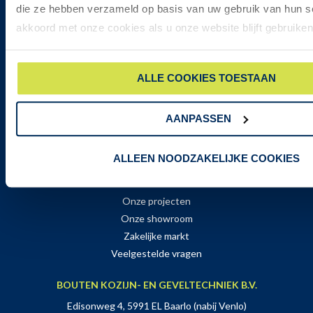
OPENINGSTIJDEN SHOWROOM
die ze hebben verzameld op basis van uw gebruik van hun s
Maandag:
09:00-17:00
akkoord met onze cookies als u onze website blijft gebruiken
Dinsdag:
09:00-17:00
Woensdag:
09:00-17:00
ALLE COOKIES TOESTAAN
Donderdag:
09:00-17:00
Vrijdag:
09:00-17:00
Zaterdag:
Alleen op afspraak geopend
AANPASSEN
GA DIRECT NAAR
ALLEEN NOODZAKELIJKE COOKIES
Steellook Exterior
Steellook Interior
Onze projecten
Onze showroom
Zakelijke markt
Veelgestelde vragen
BOUTEN KOZIJN- EN GEVELTECHNIEK B.V.
Edisonweg 4, 5991 EL Baarlo (nabij Venlo)