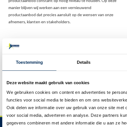
productaanbod constant op hoog niveau te houden. Op deze
manier blijven wij werken aan een vernieuwend
productaanbod dat precies aansluit op de wensen van onze
afnemers, klanten en stakeholders.
Meer informatie?
Toestemming
Details
Wilt u meer weten over Deceuninck, of de manier waarop wij
onze leveranciers selecteren? Neem dan contact met ons op.
Deze website maakt gebruik van cookies
Wij vertellen u er graag meer over.
We gebruiken cookies om content en advertenties te persona
functies voor social media te bieden en om ons websiteverke
NEEM CONTACT OP
Ook delen we informatie over uw gebruik van onze site met 
voor social media, adverteren en analyse. Deze partners ku
gegevens combineren met andere informatie die u aan ze heef