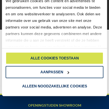
We gebruiken cookies om content en advertenties te
kenmerken van de fijne groeven en noesten versterken het
onmiskenbare karakter van oud hout.
personaliseren, om functies voor social media te bieden
Elk LIGNUM-deurpaneel heeft een unieke nerf en structuur,
en om ons websiteverkeer te analyseren. Ook delen we
hierdoor is elk paneel een echt unicaat.
informatie over uw gebruik van onze site met onze
partners voor social media, adverteren en analyse. Deze
partners kunnen deze gegevens combineren met andere
Meer informatie?
informatie die u aan ze heeft verstrekt of die ze hebben
verzameld op basis van uw gebruik van hun services. U
Door de natuurlijk uitstraling valt de LIGNUM-serie zowel bij
gaat akkoord met onze cookies als u onze website blijft
liefhebbers van echt hout als die van de vintage stijl in de
ALLE COOKIES TOESTAAN
gebruiken.
smaak. Wilt u meer weten over deze nieuwe
Lignum eiken
houten voordeur
? Klik dan
hier
of neem contact met ons op.
AANPASSEN
CONTACT
ALLEEN NOODZAKELIJKE COOKIES
OPENINGSTIJDEN SHOWROOM