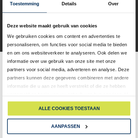
Toestemming
Details
Over
kiezen voor een bediening met weerstandsherkenning.
Dan ontvangt u tijdig een waarschuwing.
De zonwering voorzichtig bedienen en niet proberen het
Deze website maakt gebruik van cookies
omhoog/omlaag halen te forceren.
We gebruiken cookies om content en advertenties te
personaliseren, om functies voor social media te bieden
en om ons websiteverkeer te analyseren. Ook delen we
informatie over uw gebruik van onze site met onze
Meer weten over zonwering?
partners voor social media, adverteren en analyse. Deze
Bekijk onze
screens pagina
of neem
contact
met ons op.
partners kunnen deze gegevens combineren met andere
informatie die u aan ze heeft verstrekt of die ze hebben
verzameld op basis van uw gebruik van hun services. U
gaat akkoord met onze cookies als u onze website blijft
Uitgebreide en sfeervolle showroom
ALLE COOKIES TOESTAAN
gebruiken.
Meer dan 54 jaar ervaring in zowel
AANPASSEN
kunststof als aluminium kozijnen