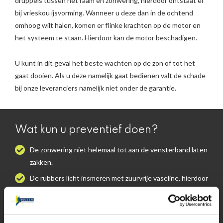
druppels tussen het raam en zonwering, hierdoor ontstaat er
bij vrieskou ijsvorming. Wanneer u deze dan in de ochtend
omhoog wilt halen, komen er flinke krachten op de motor en
het systeem te staan. Hierdoor kan de motor beschadigen.
U kunt in dit geval het beste wachten op de zon of tot het
gaat dooien. Als u deze namelijk gaat bedienen valt de schade
bij onze leveranciers namelijk niet onder de garantie.
Wat kun u preventief doen?
De zonwering niet helemaal tot aan de vensterband laten
zakken.
De rubbers licht insmeren met zuurvrije vaseline, hierdoor
ontstaat een vet laagje, hierdoor vriest de zonwering niet
vast.
Bij aanschaf van een nieuwe elektrische zonwering