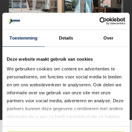
Toestemming
Details
Over
Een houten harmonicadeur
Deze website maakt gebruik van cookies
Solarlux
, onze partner voor glazen harmonicadeuren, heeft
We gebruiken cookies om content en advertenties te
een prachtige oplossing in huis wanneer uw voorkeur uitgaat
personaliseren, om functies voor social media te bieden
naar een houten harmonicadeur. Deze vouwwand bestaat uit
en om ons websiteverkeer te analyseren. Ook delen we
een aluminium constructie en is aan de binnen- en buitenzijde
voorzien van massief houten afwerking. U heeft dus de
informatie over uw gebruik van onze site met onze
voordelen van aluminium met de uitstraling van een houten
partners voor social media, adverteren en analyse. Deze
harmonicadeur.
partners kunnen deze gegevens combineren met andere
informatie die u aan ze heeft verstrekt of die ze hebben
verzameld op basis van uw gebruik van hun services. U