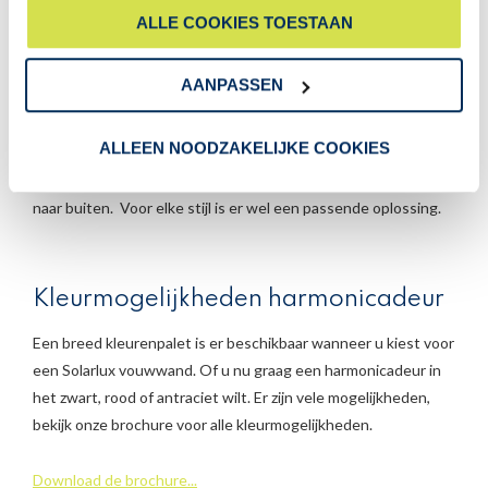
Harmonicadeuren voor elke wens
gaat akkoord met onze cookies als u onze website blijft
ALLE COOKIES TOESTAAN
gebruiken.
Zoals hierboven al genoemd, is er een model beschikbaar dat
bekleed is met massief hout. Verder zijn er modellen met een
AANPASSEN
breed profiel of een model met een juist zo groot mogelijk
glazen oppervlakte. Bij enkele modellen van Solarlux is het
ALLEEN NOODZAKELIJKE COOKIES
mogelijk gedeelte van de vleugels van de harmonicadeur naar
binnen te openen en het andere deel van de harmonicadeuren
naar buiten. Voor elke stijl is er wel een passende oplossing.
Kleurmogelijkheden harmonicadeur
Een breed kleurenpalet is er beschikbaar wanneer u kiest voor
een Solarlux vouwwand. Of u nu graag een harmonicadeur in
het zwart, rood of antraciet wilt. Er zijn vele mogelijkheden,
bekijk onze brochure voor alle kleurmogelijkheden.
Download de brochure...