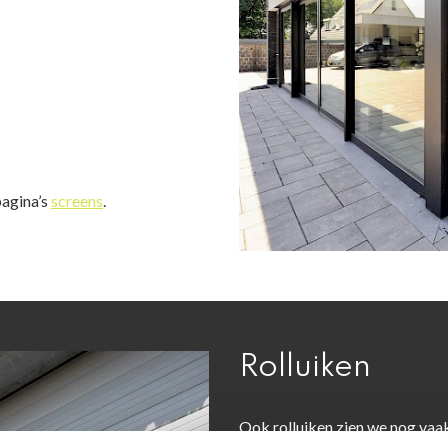
pagina’s
screens
.
Rolluiken
Ook rolluiken zien we nog vaak