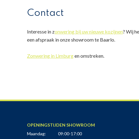
Contact
Interesse in z
onwering bij uw nieuwe kozijnen
? Wij h
een afspraak in onze showroom te Baarlo.
Zonwering in Limburg
en omstreken.
OPENINGSTIJDEN SHOWROOM
Maandag:
09:00-17:00