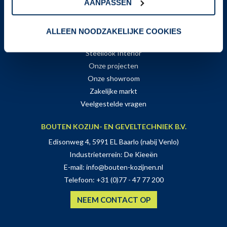
AANPASSEN
Zaterdag:
Alleen op afspraak geopend
GA DIRECT NAAR
ALLEEN NOODZAKELIJKE COOKIES
Steellook Exterior
Steellook Interior
Onze projecten
Onze showroom
Zakelijke markt
Veelgestelde vragen
BOUTEN KOZIJN- EN GEVELTECHNIEK B.V.
Edisonweg 4, 5991 EL Baarlo (nabij Venlo)
Industrieterrein: De Kieeën
E-mail:
info@bouten-kozijnen.nl
Telefoon:
+31 (0)77 - 47 77 200
NEEM CONTACT OP