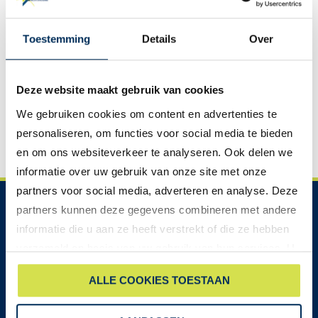
Toestemming
Details
Over
Deze website maakt gebruik van cookies
We gebruiken cookies om content en advertenties te
personaliseren, om functies voor social media te bieden
en om ons websiteverkeer te analyseren. Ook delen we
informatie over uw gebruik van onze site met onze
partners voor social media, adverteren en analyse. Deze
partners kunnen deze gegevens combineren met andere
OPENINGSTIJDEN SHOWROOM
informatie die u aan ze heeft verstrekt of die ze hebben
Maandag:
09:00-17:00
verzameld op basis van uw gebruik van hun services. U
Dinsdag:
09:00-17:00
gaat akkoord met onze cookies als u onze website blijft
Woensdag:
09:00-17:00
ALLE COOKIES TOESTAAN
Donderdag:
09:00-17:00
gebruiken.
Vrijdag:
09:00-17:00