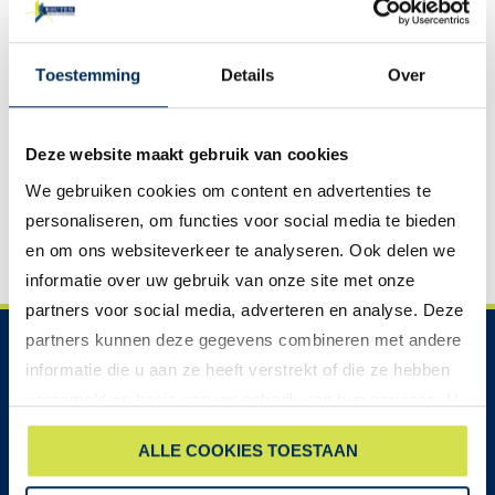
Toestemming
Details
Over
Deze website maakt gebruik van cookies
We gebruiken cookies om content en advertenties te
personaliseren, om functies voor social media te bieden
en om ons websiteverkeer te analyseren. Ook delen we
informatie over uw gebruik van onze site met onze
partners voor social media, adverteren en analyse. Deze
partners kunnen deze gegevens combineren met andere
OPENINGSTIJDEN SHOWROOM
informatie die u aan ze heeft verstrekt of die ze hebben
Maandag:
09:00-17:00
verzameld op basis van uw gebruik van hun services. U
Dinsdag:
09:00-17:00
gaat akkoord met onze cookies als u onze website blijft
Woensdag:
09:00-17:00
ALLE COOKIES TOESTAAN
gebruiken.
Donderdag:
09:00-17:00