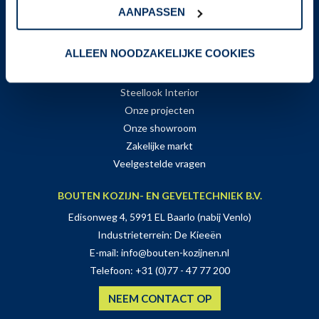
Vrijdag:
09:00-17:00
AANPASSEN
Zaterdag:
Alleen op afspraak geopend
ALLEEN NOODZAKELIJKE COOKIES
GA DIRECT NAAR
Steellook Exterior
Steellook Interior
Onze projecten
Onze showroom
Zakelijke markt
Veelgestelde vragen
BOUTEN KOZIJN- EN GEVELTECHNIEK B.V.
Edisonweg 4, 5991 EL Baarlo (nabij Venlo)
Industrieterrein: De Kieeën
E-mail:
info@bouten-kozijnen.nl
Telefoon:
+31 (0)77 - 47 77 200
NEEM CONTACT OP