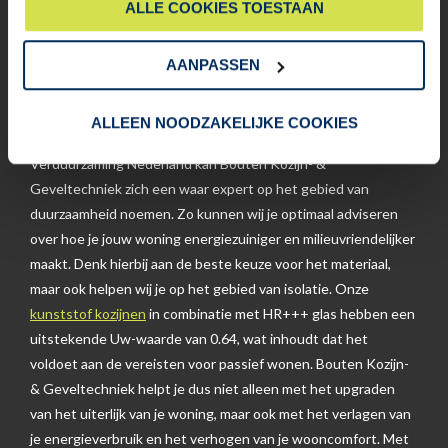
ALLE COOKIES TOESTAAN
gebruiken.
Met de stijgende energiekosten en strengere eisen voor
verduurzaming
, is duurzaamheid een belangrijk onderdeel van
AANPASSEN
Bouten Kozijn- & Geveltechniek. De relevantie van dit
onderwerp kan niet onderschat worden. Dankzij onze
ALLEEN NOODZAKELIJKE COOKIES
investeringen in innovaties en onze samenwerking met
Verduurzaming Nederland kan Bouten Kozijn- &
Geveltechniek zich een waar expert op het gebied van
duurzaamheid noemen. Zo kunnen wij je optimaal adviseren
over hoe je jouw woning energiezuiniger en milieuvriendelijker
maakt. Denk hierbij aan de beste keuze voor het materiaal,
maar ook helpen wij je op het gebied van isolatie. Onze
kunststof kozijnen
in combinatie met HR+++ glas hebben een
uitstekende Uw-waarde van 0.64, wat inhoudt dat het
voldoet aan de vereisten voor passief wonen. Bouten Kozijn-
& Geveltechniek helpt je dus niet alleen met het upgraden
van het uiterlijk van je woning, maar ook met het verlagen van
je energieverbruik en het verhogen van je wooncomfort. Met