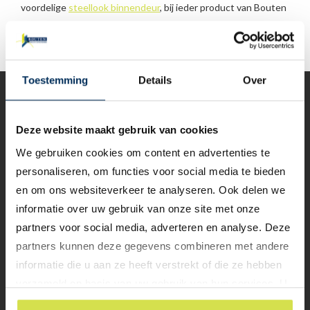
voordelige
steellook binnendeur
, bij ieder product van Bouten
Kozijn- & Geveltechniek ben je verzekerd van absolute
topkwaliteit waar je jarenlang van kunt genieten.
Toestemming
Details
Over
Deze website maakt gebruik van cookies
We gebruiken cookies om content en advertenties te
personaliseren, om functies voor social media te bieden
en om ons websiteverkeer te analyseren. Ook delen we
informatie over uw gebruik van onze site met onze
partners voor social media, adverteren en analyse. Deze
partners kunnen deze gegevens combineren met andere
informatie die u aan ze heeft verstrekt of die ze hebben
verzameld op basis van uw gebruik van hun services. U
gaat akkoord met onze cookies als u onze website blijft
Experts in duurzaamheid