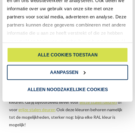
en om ons websiteverkeer te analyseren. Ook delen we
informatie over uw gebruik van onze site met onze
partners voor social media, adverteren en analyse. Deze
partners kunnen deze gegevens combineren met andere
informatie die u aan ze heeft verstrekt of die ze hebben
verzameld op basis van uw gebruik van hun services. U
gaat akkoord met onze cookies als u onze website blijft
ALLE COOKIES TOESTAAN
gebruiken.
AANPASSEN
Stalen binnendeur met glas
ALLEEN NOODZAKELIJKE COOKIES
Een staallook binnendeur met glas is verkrijgbaar in vele
kleuren. Ga jij bijvoorbeeld liever voor
witte stalen deuren
of
voor
grijze stalen deuren
Ook deze kleuren behoren namelijk
tot de mogelijkheden, sterker nog: bijna elke RAL kleur is
mogelijk!