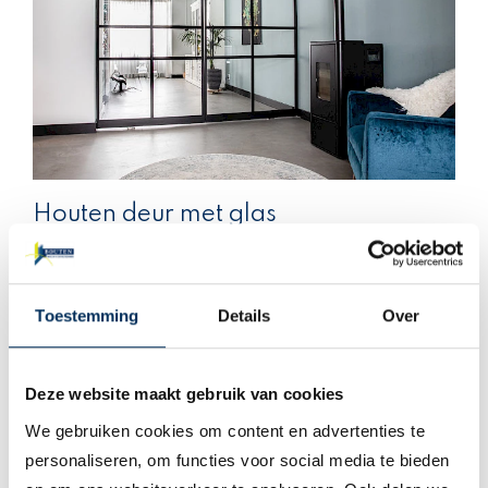
Houten deur met glas
Een houten deur met glas is een van de mogelijkheden die de
markt te bieden heeft. Een prachtig alternatief is een
steellook deur van aluminium. Onze kamerdeur met glas wordt
Toestemming
Details
Over
gemaakt van aluminium, maar heeft dezelfde uitstraling als
stalen deuren
en zijn nauwelijks te onderscheiden hiervan.
Deze website maakt gebruik van cookies
We gebruiken cookies om content en advertenties te
personaliseren, om functies voor social media te bieden