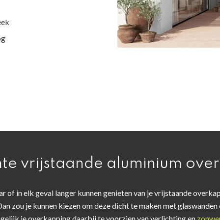
eek
og
hte vrijstaande aluminium ove
aar of in elk geval langer kunnen genieten van je vrijstaande overka
an zou je kunnen kiezen om deze dicht te maken met glaswanden
gelijk je overkapping daarbij te voorzien van verlichting en
zonwer