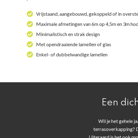
Vrijstaand, aangebouwd, gekoppeld of in overst
Maximale afmetingen van 6m op 4,5m en 3m ho
Minimalistisch en strak design
Met opendraaiende lamellen of glas
Enkel- of dubbelwandige lamellen
Een dic
Wil je het gehele j
terrasoverkapping? D
Uiteraard is het ook mo