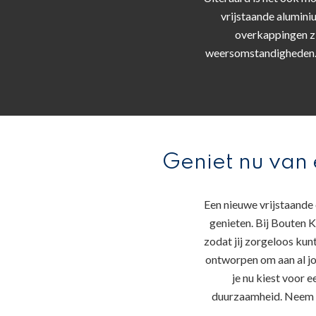
vrijstaande alumin
overkappingen zi
weersomstandigheden. 
Geniet nu van 
Een nieuwe vrijstaande
genieten. Bij Bouten K
zodat jij zorgeloos ku
ontworpen om aan al jou
je nu kiest voor 
duurzaamheid. Neem v