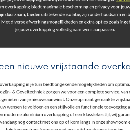
ium overkapping biedt maximale bescherming en privacy voor jouw
jn duurzaam, bieden uitstekende isolatie, zijn onderhoudsarm en b
Met diverse afwerkingsmogelijkheden en extra opties zoals ingeb
je jouw overkapping volledig naar wens aanpassen.
een nieuwe vrijstaande overkap
 overkapping in je tuin biedt ongekende mogelijkheden om optimaal
ozijn- & Geveltechniek zorgen we voor een complete service, van o
nt genieten van je nieuwe aanwinst. Onze op maat gemaakte vrijsta
w wensen te voldoen en een stijlvolle en functionele toevoeging a
een moderne aluminium overkapping of een klassieke stijl, wij garan
andaag nog contact met ons op of kom langs in onze showroom e
tuin kunnen transformeren met een vrijstaande overkapping.