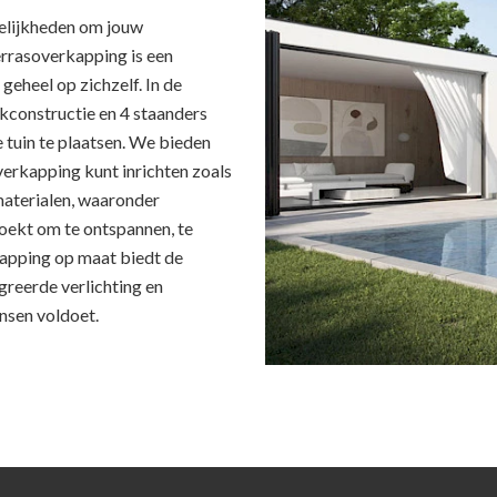
gelijkheden om jouw
errasoverkapping is een
eheel op zichzelf. In de
kconstructie en 4 staanders
e tuin te plaatsen. We bieden
verkapping kunt inrichten zoals
 materialen, waaronder
zoekt om te ontspannen, te
rkapping op maat biedt de
egreerde verlichting en
ensen voldoet.