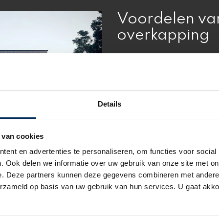
Voordelen va
overkapping
Ruime mogelijkheden
: 
Aliplast aluminium profiel
glasdakplaten. Vanzelfspr
diverse stijlen, uitvoering
Details
leverbaar zonder enige meer
laklaaggarantie wordt ge
 van cookies
Zonwering op maat
:
Om h
ent en advertenties te personaliseren, om functies voor social
mogelijkheden.
. Ook delen we informatie over uw gebruik van onze site met on
Isolatie:
Door gebruik te m
e. Deze partners kunnen deze gegevens combineren met andere i
lichtstraat
een hoge isola
erzameld op basis van uw gebruik van hun services. U gaat akk
Waardevermeerdering:
een aansluitend aan huis, 