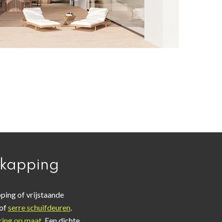
rkapping
pping of vrijstaande
 of
serre schuifdeuren
.
ing op maat
. Een dichte