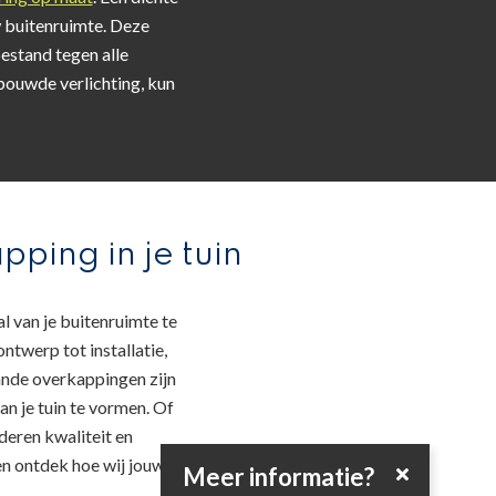
 buitenruimte. Deze
estand tegen alle
ouwde verlichting, kun
ping in je tuin
 van je buitenruimte te
ntwerp tot installatie,
ande overkappingen zijn
an je tuin te vormen. Of
deren kwaliteit en
n ontdek hoe wij jouw
Meer informatie?